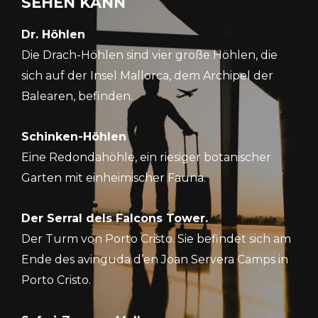
SEHEN KANN
Dr. Höhlen
Die Drach-Höhlen sind vier große Höhlen, die
sich auf der Insel Mallorca, dem Archipel der
Balearen, befinden.
Schinken-Höhlen
Eine Redondahöhle, ein riesiger botanischer
Garten mit einheimischer Fauna.
Der Serral dels Falcons Tower.
Der Turm von Porto Cristo. Sie befindet sich am
Ende des avinguda d’en Joan Servera Camps in
Porto Cristo.